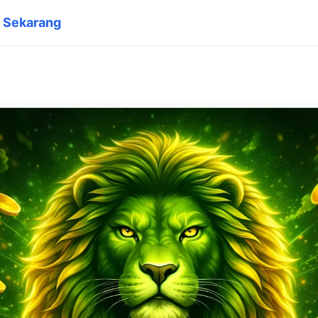
r Sekarang