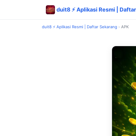
duit8 ⚡ Aplikasi Resmi | Dafta
duit8 ⚡ Aplikasi Resmi | Daftar Sekarang
›
APK