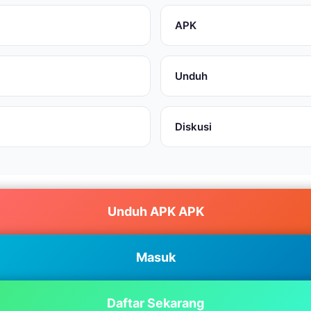
APK
Unduh
Diskusi
Unduh APK APK
Masuk
Daftar Sekarang