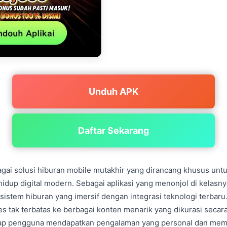
Unduh APK
Daftar Sekarang
agai solusi hiburan mobile mutakhir yang dirancang khusus un
idup digital modern. Sebagai aplikasi yang menonjol di kelasn
stem hiburan yang imersif dengan integrasi teknologi terbaru. 
 tak terbatas ke berbagai konten menarik yang dikurasi secara
ap pengguna mendapatkan pengalaman yang personal dan mem